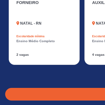
FORNEIRO
AUXI
NATAL - RN
NATA
Escolaridade mínima
Escolari
Ensino Médio Completo
Ensino 
2 vagas
4 vagas