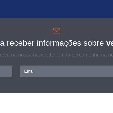
a receber informações sobre
v
creva na nossa newsletter e não perca nenhuma no