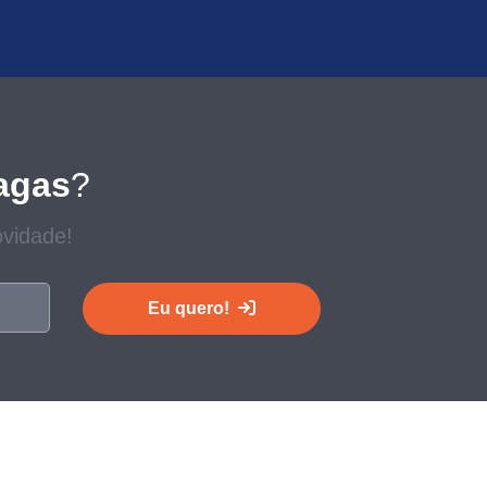
agas
?
vidade!
Eu quero!